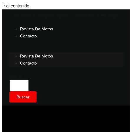
Ir al contenido
Facebook-f
Instagram
Spotify
Youtube
Tiktok
Envelope
Revista De Motos
Contacto
Revista De Motos
Contacto
Buscar
Buscar