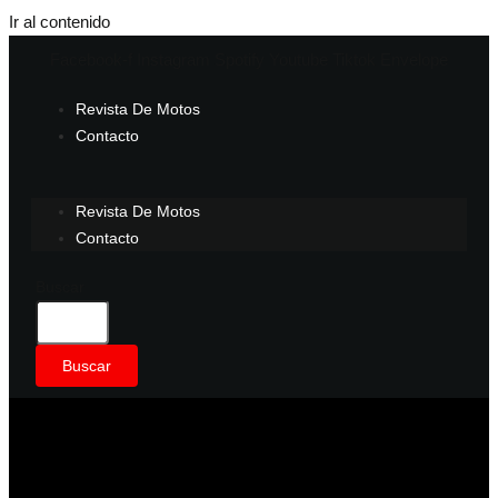
Ir al contenido
Facebook-f
Instagram
Spotify
Youtube
Tiktok
Envelope
Revista De Motos
Contacto
Revista De Motos
Contacto
Buscar
Buscar