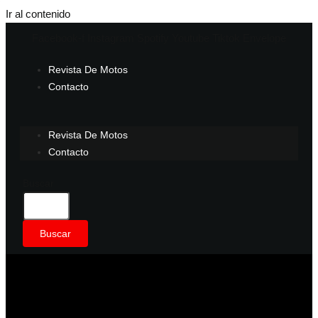
Ir al contenido
Facebook-f
Instagram
Spotify
Youtube
Tiktok
Envelope
Revista De Motos
Contacto
Revista De Motos
Contacto
Buscar
Buscar