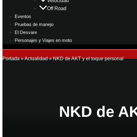
Velocidad
Off Road
Eventos
Pruebas de manejo
El Desvare
Personajes y Viajes en moto
Portada
»
Actualidad
»
NKD de AKT y el toque personal
NKD de AK