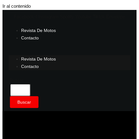
Ir al contenido
Facebook-f
Instagram
Spotify
Youtube
Tiktok
Envelope
Revista De Motos
Contacto
Revista De Motos
Contacto
Buscar
Buscar