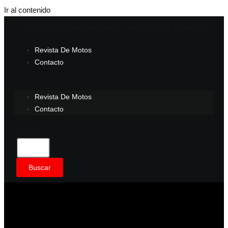
Ir al contenido
Facebook-f
Instagram
Spotify
Youtube
Tiktok
Envelope
Revista De Motos
Contacto
Revista De Motos
Contacto
Buscar
Buscar