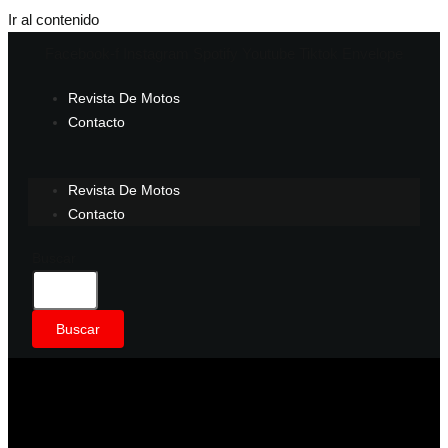
Ir al contenido
Facebook-f
Instagram
Spotify
Youtube
Tiktok
Envelope
Revista De Motos
Contacto
Revista De Motos
Contacto
Buscar
Buscar