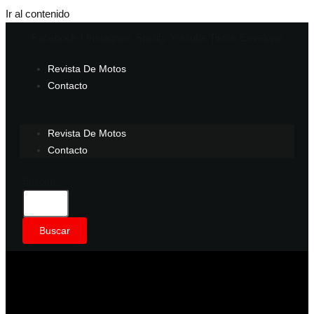
Ir al contenido
Facebook-f
Instagram
Spotify
Youtube
Tiktok
Envelope
Revista De Motos
Contacto
Revista De Motos
Contacto
Buscar
Buscar