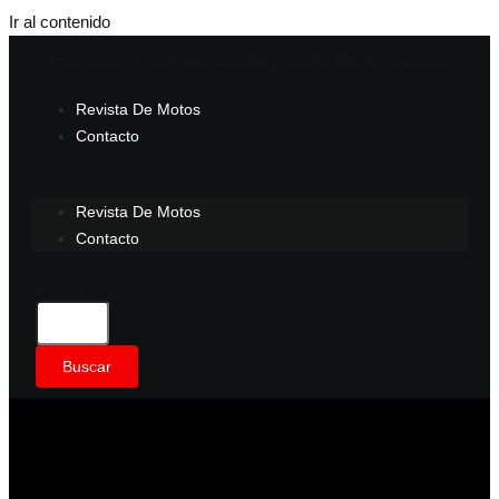
Ir al contenido
Facebook-f
Instagram
Spotify
Youtube
Tiktok
Envelope
Revista De Motos
Contacto
Revista De Motos
Contacto
Buscar
Buscar