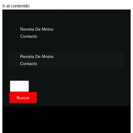
Ir al contenido
Facebook-f
Instagram
Spotify
Youtube
Tiktok
Envelope
Revista De Motos
Contacto
Revista De Motos
Contacto
Buscar
Buscar